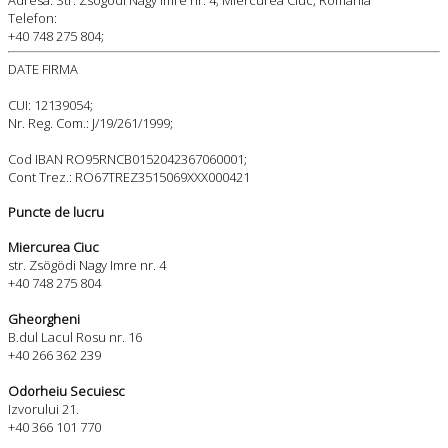
Telefon:
+40 748 275 804;
DATE FIRMA
CUI: 12139054;
Nr. Reg. Com.: J/19/261/1999;
Cod IBAN RO95RNCB0152042367060001;
Cont Trez.: RO67TREZ3515069XXX000421
Puncte de lucru
Miercurea Ciuc
str. Zsögödi Nagy Imre nr. 4
+40 748 275 804
Gheorgheni
B.dul Lacul Rosu nr. 16
+40 266 362 239
Odorheiu Secuiesc
Izvorului 21.
+40 366 101 770