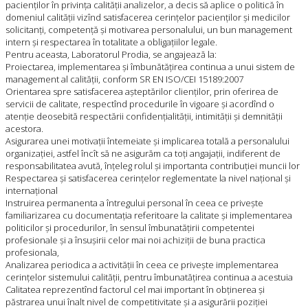
pacienților în privința calității analizelor, a decis să aplice o politică în
domeniul calității vizînd satisfacerea cerințelor pacienților și medicilor
solicitanți, competență și motivarea personalului, un bun management
intern și respectarea în totalitate a obligațiilor legale.
Pentru aceasta, Laboratorul Prodia, se angajează la:
Proiectarea, implementarea și îmbunătățirea continua a unui sistem de
management al calității, conform SR EN ISO/CEI 15189:2007
Orientarea spre satisfacerea așteptărilor clienților, prin oferirea de
servicii de calitate, respectînd procedurile în vigoare și acordînd o
atenție deosebită respectării confidențialității, intimității și demnității
acestora.
Asigurarea unei motivații întemeiate și implicarea totală a personalului
organizației, astfel încît să ne asigurăm ca toți angajații, indiferent de
responsabilitatea avută, înțeleg rolul și importanta contribuției muncii lor
Respectarea și satisfacerea cerințelor reglementate la nivel național și
internațional
Instruirea permanenta a întregului personal în ceea ce privește
familiarizarea cu documentația referitoare la calitate și implementarea
politicilor și procedurilor, în sensul îmbunatățirii competentei
profesionale și a însușirii celor mai noi achiziții de buna practica
profesionala,
Analizarea periodica a activității în ceea ce privește implementarea
cerințelor sistemului calității, pentru îmbunatățirea continua a acestuia
Calitatea reprezentînd factorul cel mai important în obținerea și
păstrarea unui înalt nivel de competitivitate și a asigurării poziției