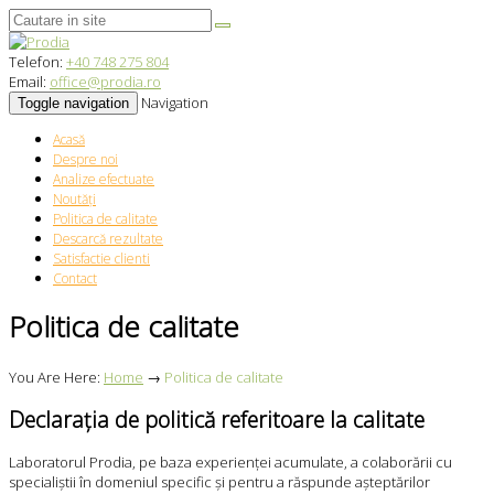
Telefon:
+40 748 275 804
Email:
office@prodia.ro
Navigation
Toggle navigation
Acasă
Despre noi
Analize efectuate
Noutăți
Politica de calitate
Descarcă rezultate
Satisfactie clienti
Contact
Politica de calitate
You Are Here:
Home
→
Politica de calitate
Declarația de politică referitoare la calitate
Laboratorul Prodia, pe baza experienței acumulate, a colaborării cu
specialiștii în domeniul specific și pentru a răspunde așteptărilor