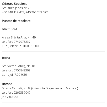
Cristuru Secuiesc
Str. Kriza Janos nr. 26
+40 748 112 478; +40 266 243 072.
Puncte de recoltare
Băile Tușnad
Aleea Sfânta Ana, Nr. 49
telefon: 0747975237
Luni, Miercuri: 8:00 - 11:00
Toplița
Str. Victor Babeș, Nr. 10
telefon: 0755842302
Luni, Joi: 7:00-9:30
Borsec
Strada Carpați, Nr. 8, (în incinta Dispensarului Medical)
telefon: 0266337047
Joi: 7:00-9:00