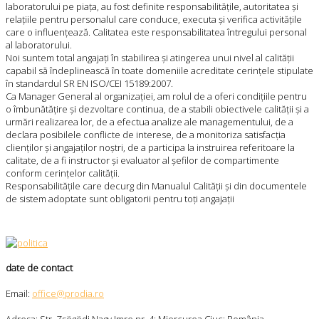
laboratorului pe piața, au fost definite responsabilitățile, autoritatea și
relațiile pentru personalul care conduce, executa și verifica activitățile
care o influențează. Calitatea este responsabilitatea întregului personal
al laboratorului.
Noi suntem total angajați în stabilirea și atingerea unui nivel al calității
capabil să îndeplinească în toate domeniile acreditate cerințele stipulate
în standardul SR EN ISO/CEI 15189:2007.
Ca Manager General al organizației, am rolul de a oferi condițiile pentru
o îmbunătățire și dezvoltare continua, de a stabili obiectivele calității și a
urmări realizarea lor, de a efectua analize ale managementului, de a
declara posibilele conflicte de interese, de a monitoriza satisfacția
clienților și angajaților noștri, de a participa la instruirea referitoare la
calitate, de a fi instructor și evaluator al șefilor de compartimente
conform cerințelor calității.
Responsabilitățile care decurg din Manualul Calității și din documentele
de sistem adoptate sunt obligatorii pentru toți angajații
date de contact
Email:
office@prodia.ro
Adresa: Str. Zsögödi Nagy Imre nr. 4; Miercurea Ciuc; România